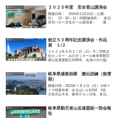
名 中津川労山2名、みのハイ
キング9名講習会リーダー： 小酒井県連
２０２５年度 安全登山講演会
最近のニュース
遭難対策部長 （ある...
開催日時： 2025年11月22日（土曜
日） 10：00～12：00開催場所： 多治
見市バロー文化ホール講演者： 瀧根
正幹氏 唐松岳頂上山荘 支配人理事長
あいさつ講演中最後に質疑応答があり終
了しました。貴重なお話をありがとうご
ざいました。
創立５０周年記念講演会・作品
最近のニュース
展 １/２
２０２３年８月２７日（日）不二羽島文
化センター・みのぎくホール岐阜県勤労
者山岳連盟創立50周年、会員の方の協力
で、盛り上りのある、素晴らしい行事が
開催出来ました。活動の記録を順次まと
めていきます。最初は、皆さんが気に掛
岐阜県連救助隊 搬出訓練（無雪
最近のニュース
ける、写真展の結果を紹...
期）
開催日時：2023年７月２日（日）９時〜
１５時参加者：あるぱいんKANI 5名、
大垣労山８名、岐阜ケルン13名、多治見
ろうざん3名、中津川労山１名、みのハイ
キングクラブ１１名 総勢 ４１名
（救助隊員27名）岐阜県連救助隊搬出訓
岐阜県勤労者山岳連盟統一部会報
最近のニュース
練が、梅雨...
告