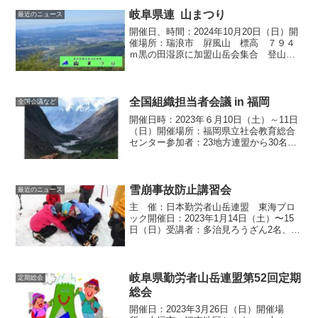
０２１年度役員（理事、会計監査）も選
出されました。新役...
岐阜県連 山まつり
最近のニュース
開催日、時間：2024年10月20日（日）開
催場所：瑞浪市 屛風山 標高 ７９４
ｍ黒の田湿原に加盟山岳会集合 登山道
にて、宝探し参加者：大垣労山10名、岐
阜ケルン9名、多治見ろうざん8名、中津
川労山6名、瑞浪山の会７名、みのハイキ
ングクラブ...
全国組織担当者会議 in 福岡
全国会議など
開催日時：2023年６月10日（土）～11日
（日）開催場所：福岡県立社会教育総合
センター参加者：23地方連盟から30名参
加（岐阜県連 事務局 西部） 全国連
盟からは10名参加。日本勤労者山岳連盟
の、全国組織担当者会議が、福岡市笹栗
の福岡県立...
雪崩事故防止講習会
最近のニュース
主 催：日本勤労者山岳連盟 東海ブロ
ック開催日：2023年1月14日（土）〜15
日（日）受講者：多治見ろうざん2名、み
のハイキングクラブ2名 ふわく1
名、クララ1名（愛知県連）講 師：3名
【講習内容】 11月13日、愛知県連事務
所にて...
岐阜県勤労者山岳連盟第52回定期
定期総会
総会
開催日：2023年3月26日（日）開催場