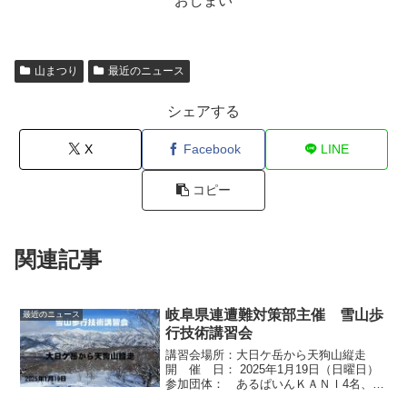
おしまい
山まつり
最近のニュース
シェアする
X
Facebook
LINE
コピー
関連記事
岐阜県連遭難対策部主催 雪山歩
最近のニュース
行技術講習会
講習会場所：大日ケ岳から天狗山縦走
開 催 日： 2025年1月19日（日曜日）
参加団体： あるぱいんＫＡＮＩ4名、大
垣労山5名、多治見ろうざん7