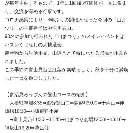
が毎年主催するもので、1年に1回加盟7団体が一堂に集ま
り、交流を深める行事です。
コロナ感染により、3年ぶりの開催となった今回の「山ま
つり」の主催担当は中津川労山。
90名の参加で行われた「山まつり」のメインイベントは
ハズレくじなしの大抽選会。
農産物から生活用品、山道具と多岐にわたる景品が用意さ
れました。
この季節の富士見台は紅葉が素晴らしく、秋を十分に満喫
した一日を過ごしました。
【多治見ろうざんの登山コースの紹介】
大檜駐車場8:35➡追分登山口➡鳥越峠9:00➡千両山➡神
坂峠10:10➡神坂避難小屋
➡富士見台11:30〜11:45➡山まつり会場12:00〜13:10➡
神坂山13:20➡萬岳荘