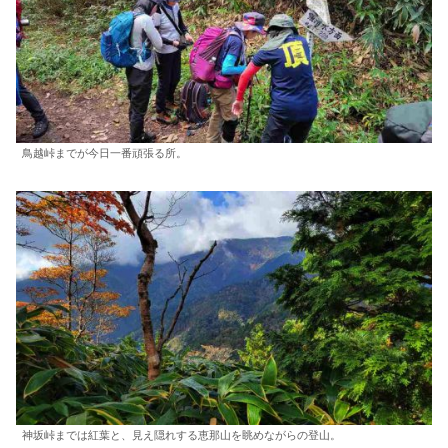
鳥越峠までが今日一番頑張る所。
神坂峠までは紅葉と、見え隠れする恵那山を眺めながらの登山。