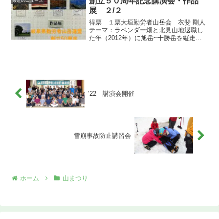
創立５０周年記念講演会・作品
最近のニュース
展 ２/２
得票 １票大垣勤労者山岳会 衣斐 剛人
テーマ：ラベンダー畑と北見山地退職し
た年（2012年）に旭岳~十勝岳を縦走し
ました。そして今日（撮影日・2015年7月
8日）富田ファームから私が歩いたトムラ
ウシ山~十勝岳の景色みて、その日の感動
がラベン...
’22 講演会開催
雪崩事故防止講習会
ホーム
山まつり