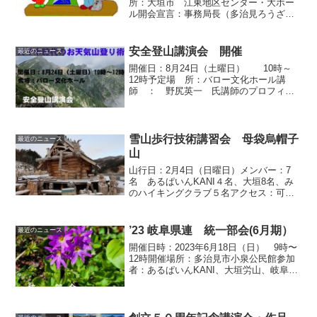
所：大垣市 江東地区センター・大ホー
ル開会宣言：事務局長（多治見ろうざ
ん）資格審査：事務局（代議員定数22
名） 出席21名・委任状1名にて総会は成
立議長・書紀の選出 議 長：大垣勤
安全登山講演会 開催
最近のニュース
労者山岳会 ...
開催日：8月24日（土曜日） 10時～
12時予定場 所：バロー文化ホール講
師 ： 野尻英一 氏講師のプロフィー
ル気象予報士 野尻 英一 氏 1962年
生まれ。東京都品川区在住。平成9年に気
象予報士の国家試験に合格。JWAF登山
時報に気象...
雪山歩行技術講習会 母袋烏帽子
最近のニュース
山
山行日：2月4日（日曜日）メンバー：7
名 あるぱいんKANI４名、大垣8名、み
のハイキングクラブ５名アクセス：可児
御嵩ICから岐阜大和IC下車し、母袋温泉
スキー場に向かう。スキー場、温泉共営
業していない。コースタイム：駐車場9：
’23 岐阜県連 統一部会(6月期）
最近のニュース
05⇒母袋キ...
開催日時：2023年6月18日（日） 9時〜
12時開催場所：多治見市小泉公民館参加
者：あるぱいんKANI、大垣労山、岐阜ケ
ルン、多治見ろうざん、中津川労
山 瑞浪山の会、みのハイキング
クラブ （総勢 ３５名）3月26日の第
５２回定期総...