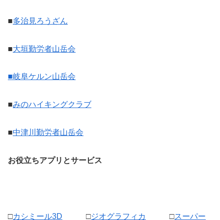
■
多治見ろうざん
■
大垣勤労者山岳会
■岐阜ケルン山岳会
■
みのハイキングクラブ
■
中津川勤労者山岳会
お役立ちアプリとサービス
□
カシミール3D
□
ジオグラフィカ
□
スーパー