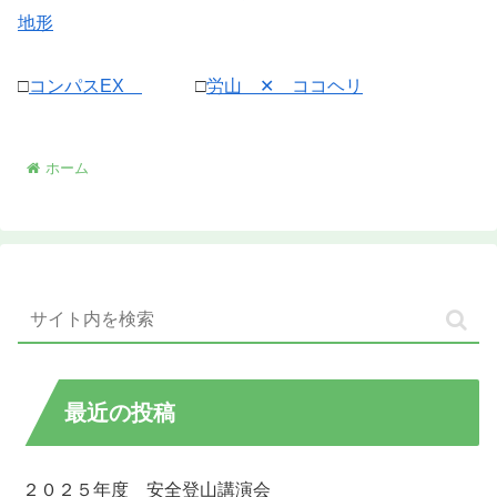
地形
□
コンパスEX
□
労山 ✕ ココヘリ
ホーム
最近の投稿
２０２５年度 安全登山講演会