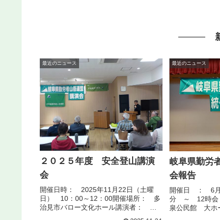
最近のニュース
最近のニュース
２０２５年度 安全登山講演
岐阜県勤労
会
会報告
開催日時： 2025年11月22日（土曜
開催日 ： 6月
日） 10：00～12：00開催場所： 多
分 ～ 12時
治見市バロー文化ホール講演者：
泉公民館 大ホ
瀧根正幹氏 唐松岳頂上山荘 支配人
開催スケジュール：