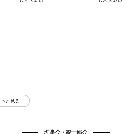
2025.07.04
2025.02.03
県連遭難対策部長 （ある...
5 ： スケジュール説
 ： 専門部会開催
もっと見る
理事会・統一部会