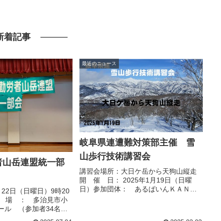
新着記事
最近のニュース
岐阜県連遭難対策部主催 雪
山歩行技術講習会
者山岳連盟統一部
講習会場所：大日ケ岳から天狗山縦走
開 催 日： 2025年1月19日（日曜
日）参加団体： あるぱいんＫＡＮＩ4
22日（日曜日）9時20
名、大垣労山5名、多治見ろうざん7
会 場 ： 多治見市小
名 中津川労山2名、みのハ
ール （参加者34名）
イキング9名講習会リーダー： 小酒井
9:20 : 開会挨拶 理