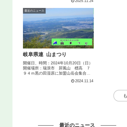
2025.11.24
理事長あいさつ講演中最後に質疑応答
事長挨拶 9:2
があり終了しました。貴重なお話をあ
明 9:30
最近のニュース
りがとうございました。
11:...
岐阜県連 山まつり
開催日、時間：2024年10月20日（日）
開催場所：瑞浪市 屛風山 標高 ７
９４ｍ黒の田湿原に加盟山岳会集合
登山道にて、宝探し参加者：大垣労山
2024.11.14
10名、岐阜ケルン9名、多治見ろうざん
8名、中津川労山6名、瑞浪山の会７
名、みのハイキングクラブ...
最近のニュース