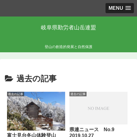
MENU
岐阜県勤労者山岳連盟
登山の創造的発展と自然保護
過去の記事
過去の記事
過去の記事
県連ニュース No.9
富士見台冬山体験登山
2019.10.27