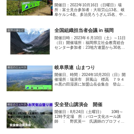
開催日：2022年10月16日（日曜日）場
所：富士見台参加者：大垣労山13名、岐
阜ケルン4名、多治見ろうざん15名、中津
川労山9名 瑞浪山の会4名、みのハイキン
グクラブ40名開催方法：各会コースを変
えて、富士見台に集合。 中津
全国組織担当者会議 in 福岡
全国会議など
川労...
開催日時：2023年６月10日（土）～11日
（日）開催場所：福岡県立社会教育総合
センター参加者：23地方連盟から30名参
加（岐阜県連 事務局 西部） 全国連
盟からは10名参加。日本勤労者山岳連盟
の、全国組織担当者会議が、福岡市笹栗
の福岡県立...
岐阜県連 山まつり
最近のニュース
開催日、時間：2024年10月20日（日）開
催場所：瑞浪市 屛風山 標高 ７９４
ｍ黒の田湿原に加盟山岳会集合 登山道
にて、宝探し参加者：大垣労山10名、岐
阜ケルン9名、多治見ろうざん8名、中津
川労山6名、瑞浪山の会７名、みのハイキ
ングクラブ...
安全登山講演会 開催
最近のニュース
開催日：8月24日（土曜日） 10時～
12時予定場 所：バロー文化ホール講
師 ： 野尻英一 氏講師のプロフィー
ル気象予報士 野尻 英一 氏 1962年
生まれ。東京都品川区在住。平成9年に気