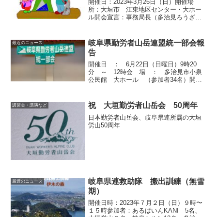
開催日：2023年3月26日（日）開催場
所：大垣市 江東地区センター・大ホー
ル開会宣言：事務局長（多治見ろうざ
ん）資格審査：事務局（代議員定数22
名） 出席21名・委任状1名にて総会は成
立議長・書紀の選出 議 長：大垣勤
岐阜県勤労者山岳連盟統一部会報
最近のニュース
労者山岳会 ...
告
開催日 ： 6月22日（日曜日）9時20
分 ～ 12時会 場 ： 多治見市小泉
公民館 大ホール （参加者34名）開催
スケジュール：9:20 : 開会挨拶 理事長
挨拶 9:25 ： スケジュール説
明 9:30 ： 専門部会開催 11:...
祝 大垣勤労者山岳会 50周年
講習会・講演など
日本勤労者山岳会、岐阜県連所属の大垣
労山50周年
岐阜県連救助隊 搬出訓練（無雪
最近のニュース
期）
開催日時：2023年７月２日（日）９時〜
１５時参加者：あるぱいんKANI 5名、