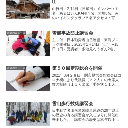
山
山行日：2月4日（日曜日）メンバー：7
名 あるぱいんKANI４名、大垣8名、み
のハイキングクラブ５名アクセス：可児
御嵩ICから岐阜大和IC下車し、母袋温泉
スキー場に向かう。スキー場、温泉共営
業していない。コースタイム：駐車場9：
雪崩事故防止講習会
最近のニュース
05⇒母袋キ...
主 催：日本勤労者山岳連盟 東海ブロ
ック開催日：2023年1月14日（土）〜15
日（日）受講者：多治見ろうざん2名、み
のハイキングクラブ2名 ふわく1
名、クララ1名（愛知県連）講 師：3名
【講習内容】 11月13日、愛知県連事務
所にて...
第５０回定期総会を開催
最近のニュース
2021年3月２８日 関市勤労会館総会はコ
ロナ禍により代議員（２２人）の出席人
数の制限（１１人出席、委任状１１人）
で開催。概ね議案書に沿って議事進行、
総括と方針案を承認しました。また、２
０２１年度役員（理事、会計監査）も選
出されました。新役...
雪山歩行技術講習会
未分類
日本勤労者山岳連盟岐阜県連の20年以上
の歴史の有る講習会が久しぶりに開催出
来ました。 講習会の歴史は20年以上で
す、県連自慢の講習会です。実施スケジ