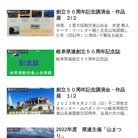
ュール・コースタイム集合時間 7:00～
7:30開会式 8:00 グループ編成及
び、学習会...
創立５０周年記念講演会・作品
最近のニュース
展 ２/２
得票 １票大垣勤労者山岳会 衣斐 剛人
テーマ：ラベンダー畑と北見山地退職し
た年（2012年）に旭岳~十勝岳を縦走し
ました。そして今日（撮影日・2015年7月
8日）富田ファームから私が歩いたトムラ
ウシ山~十勝岳の景色みて、その日の感動
岐阜県連創立５０周年記念誌
最近のニュース
がラベン...
岐阜県連創立５０周年記念誌
創立５０周年記念講演会・作品
最近のニュース
展 １/２
２０２３年８月２７日（日）不二羽島文
化センター・みのぎくホール岐阜県勤労
者山岳連盟創立50周年、会員の方の協力
で、盛り上りのある、素晴らしい行事が
開催出来ました。活動の記録を順次まと
めていきます。最初は、皆さんが気に掛
2022年度 県連主催「山まつ
山まつり
ける、写真展の結果を紹...
り」