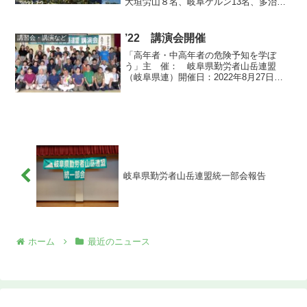
大垣労山８名、岐阜ケルン13名、多治見
ろうざん3名、中津川労山１名、みのハイ
キングクラブ１１名 総勢 ４１名
（救助隊員27名）岐阜県連救助隊搬出訓
’22 講演会開催
講習会・講演など
練が、梅雨...
「高年者・中高年者の危険予知を学ぼ
う」主 催： 岐阜県勤労者山岳連盟
（岐阜県連）開催日：2022年8月27日
（土曜日）10時～12時会 場：大垣市江
東地区センター 大ホール講演者：石
川 昌 氏 船橋勤労者山の会 所
属 全国連盟副理事...
岐阜県勤労者山岳連盟統一部会報告
ホーム
最近のニュース