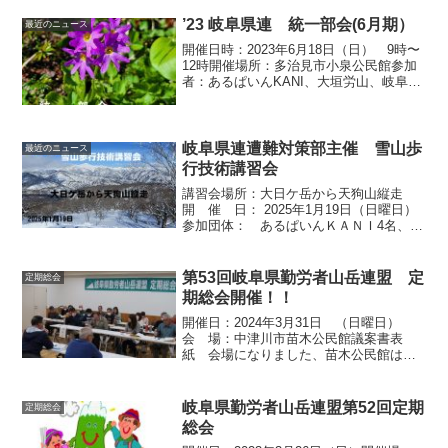
象予報士の国家試験に合格。JWAF登山
時報に気象...
’23 岐阜県連 統一部会(6月期）
最近のニュース
開催日時：2023年6月18日（日） 9時〜
12時開催場所：多治見市小泉公民館参加
者：あるぱいんKANI、大垣労山、岐阜ケ
ルン、多治見ろうざん、中津川労
山 瑞浪山の会、みのハイキング
クラブ （総勢 ３５名）3月26日の第
５２回定期総...
岐阜県連遭難対策部主催 雪山歩
最近のニュース
行技術講習会
講習会場所：大日ケ岳から天狗山縦走
開 催 日： 2025年1月19日（日曜日）
参加団体： あるぱいんＫＡＮＩ4名、大
垣労山5名、多治見ろうざん7
名 中津川労山2名、みのハイ
キング9名講習会リーダー： 小酒井県連
第53回岐阜県勤労者山岳連盟 定
定期総会
遭難対策部長 （ある...
期総会開催！！
開催日：2024年3月31日 （日曜日）
会 場：中津川市苗木公民館議案書表
紙 会場になりました、苗木公民館は、
城１００選にも選ばれたパワースポット
として人気の場所です。定期総会１０時
開催。各会代表の代議員２２名出席して
岐阜県勤労者山岳連盟第52回定期
定期総会
開催されました。議長...
総会