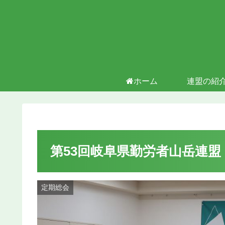
ホーム
連盟の紹
第53回岐阜県勤労者山岳連
定期総会