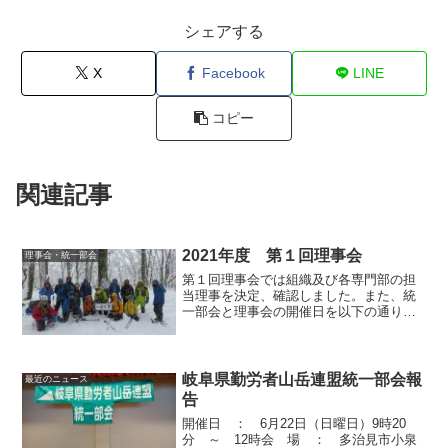
シェアする
X
Facebook
LINE
コピー
関連記事
2021年度 第１回理事会
理事会・統一部会
第１回理事会では組織及び各専門部の担
当理事を決定、確認しました。また、統
一部会と理事会の開催日を以下の通り決
定しました。
岐阜県勤労者山岳連盟統一部会報
最近のニュース
告
開催日 ： 6月22日（日曜日）9時20
分 ～ 12時会 場 ： 多治見市小泉